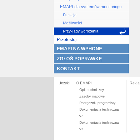
EMAPI dla systemów monitoringu
Funkcje
Możliwości
Przykłady wdrożenia
Przetestuj
EMAPI NA WPHONE
ZGŁOŚ POPRAWKĘ
KONTAKT
Języki
O EMAPI
Rekl
Opis techniczny
Zasoby mapowe
Podręcznik programisty
Dokumentacja techniczna
v2
Dokumentacja techniczna
v3