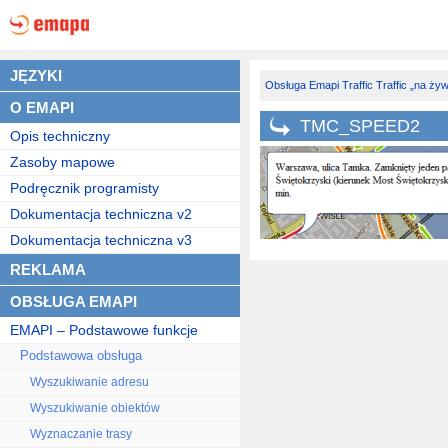
JĘZYKI
Obsługa Emapi
Traffic
Traffic „na ży
O EMAPI
TMC_SPEED2
Opis techniczny
Zasoby mapowe
Podręcznik programisty
Dokumentacja techniczna v2
Dokumentacja techniczna v3
REKLAMA
OBSŁUGA EMAPI
EMAPI – Podstawowe funkcje
Podstawowa obsługa
Wyszukiwanie adresu
Wyszukiwanie obiektów
Wyznaczanie trasy