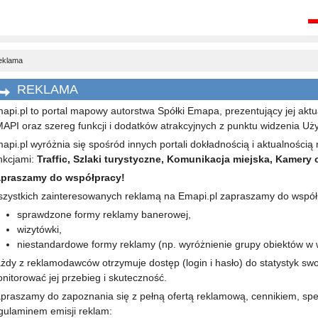
eklama
REKLAMA
api.pl to portal mapowy autorstwa Spółki Emapa, prezentujący jej ak
API oraz szereg funkcji i dodatków atrakcyjnych z punktu widzenia Uż
api.pl wyróżnia się spośród innych portali dokładnością i aktualności
nkcjami:
Traffic, Szlaki turystyczne, Komunikacja miejska, Kamery o
praszamy do współpracy!
zystkich zainteresowanych reklamą na Emapi.pl zapraszamy do współp
sprawdzone formy reklamy banerowej,
wizytówki,
niestandardowe formy reklamy (np. wyróżnienie grupy obiektów w 
żdy z reklamodawców otrzymuje dostęp (login i hasło) do statystyk swo
nitorować jej przebieg i skuteczność.
praszamy do zapoznania się z pełną ofertą reklamową, cennikiem, spe
gulaminem emisji reklam: