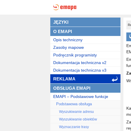
JĘZYKI
R
O EMAPI
Opis techniczny
Em
Zasoby mapowe
EM
Podręcznik programisty
Em
Dokumentacja techniczna v2
fu
Dokumentacja techniczna v3
Za
REKLAMA
Ws
OBSŁUGA EMAPI
EMAPI – Podstawowe funkcje
Podstawowa obsługa
Ka
Wyszukiwanie adresu
mo
Wyszukiwanie obiektów
Za
Wyznaczanie trasy
re