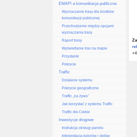
EMAPI a komunikacja publiczna
Wyznaczanie trasy dla środków
komunikacji publicznej
Przechodzenie między opcjami
wyznaczania trasy
Za
Raport trasy
re
Wyświetlanie tras na mapie
+4
Przystanki
Pokrycie
Traffic
Działanie systemu
Pokrycie geograficzne
Traffic „na żywo”
Jak korzystać z systemu Traffic
Traffic dla Ciebie
Inwestycje drogowe
Instrukcja obsługi panelu
Interpretacja kolorów i stylów