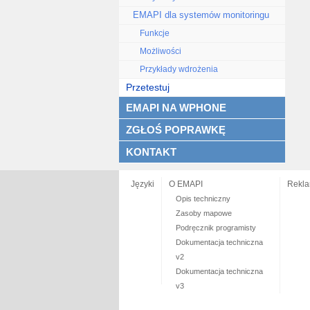
EMAPI dla systemów monitoringu
Funkcje
Możliwości
Przykłady wdrożenia
Przetestuj
EMAPI NA WPHONE
ZGŁOŚ POPRAWKĘ
KONTAKT
Języki
O EMAPI
Rekl
Opis techniczny
Zasoby mapowe
Podręcznik programisty
Dokumentacja techniczna
v2
Dokumentacja techniczna
v3