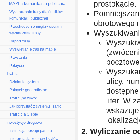
prostokącie.
EMAPI a komunikacja publiczna
Pomniejszani
Wyznaczanie trasy dla środków
komunikacji publicznej
obrotowego 
Przechodzenie między opcjami
Wyszukiwani
wyznaczania trasy
Wyszukiw
Raport trasy
Wyświetlanie tras na mapie
(zwrócen
Przystanki
pocztowe
Pokrycie
Wyszukan
Traffic
ulicy, n
Działanie systemu
dostępne
Pokrycie geograficzne
Traffic „na żywo”
liter. W 
Jak korzystać z systemu Traffic
wskazuje 
Traffic dla Ciebie
lokalizac
Inwestycje drogowe
2. Wyliczanie o
Instrukcja obsługi panelu
Interpretacja kolorów i stylów