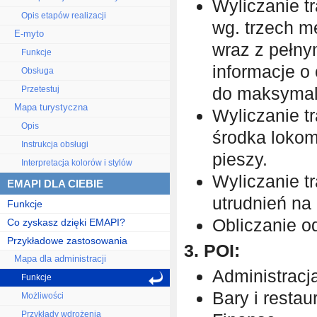
Wyliczanie t
Opis etapów realizacji
wg. trzech m
E-myto
wraz z pełny
Funkcje
informacje o 
Obsługa
do maksymal
Przetestuj
Mapa turystyczna
Wyliczanie t
Opis
środka lokom
Instrukcja obsługi
pieszy.
Interpretacja kolorów i stylów
Wyliczanie t
EMAPI DLA CIEBIE
utrudnień na
Funkcje
Obliczanie od
Co zyskasz dzięki EMAPI?
Przykładowe zastosowania
3. POI:
Mapa dla administracji
Administracj
Funkcje
Bary i restau
Możliwości
Przykłady wdrożenia