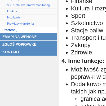
Finanse
EMAPI dla systemów monitoringu
Kultura i roz
Funkcje
Sport
Możliwości
Szkolnictwo
Przykłady wdrożenia
Stacje paliw
Przetestuj
Transport i t
EMAPI NA WPHONE
Zakupy
ZGŁOŚ POPRAWKĘ
Zdrowie
KONTAKT
4. Inne funkcje:
Możliwość z
poprawki w d
Dodatkowo mo
takich jak np.
granica a