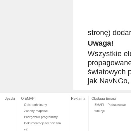
stronę) doda
Uwaga!
Wszystkie el
propagowane 
światowych p
jak NavNGo, 
Języki
O EMAPI
Reklama
Obsługa Emapi
Opis techniczny
EMAPI – Podstawowe
Zasoby mapowe
funkcje
Podręcznik programisty
Dokumentacja techniczna
v2