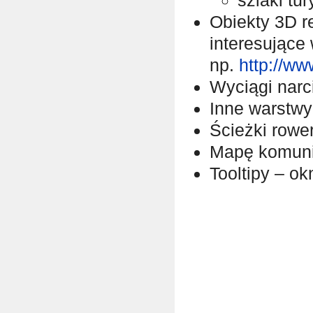
szlaki tu
Obiekty 3D r
interesujące
np.
http://w
Wyciągi narci
Inne warstwy
Ścieżki rowe
Mapę komunik
Tooltipy – ok