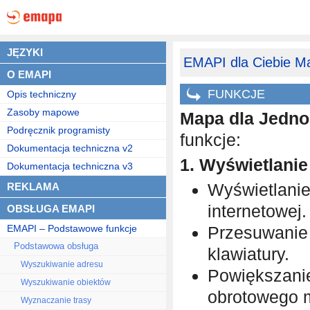
JĘZYKI
EMAPI dla Ciebie
Ma
O EMAPI
FUNKCJE
Opis techniczny
Zasoby mapowe
Mapa dla Jedno
Podręcznik programisty
funkcje:
Dokumentacja techniczna v2
1. Wyświetlanie
Dokumentacja techniczna v3
Wyświetlanie
REKLAMA
internetowej.
OBSŁUGA EMAPI
EMAPI – Podstawowe funkcje
Przesuwanie
Podstawowa obsługa
klawiatury.
Wyszukiwanie adresu
Powiększani
Wyszukiwanie obiektów
obrotowego m
Wyznaczanie trasy